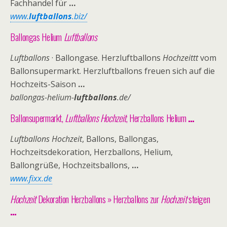
Fachhandel für
…
www.
luftballons
.biz/
Ballongas Helium
Luftballons
Luftballons
· Ballongase. Herzluftballons
Hochzeittt
vom
Ballonsupermarkt. Herzluftballons freuen sich auf die
Hochzeits-Saison
…
ballongas-helium-
luftballons
.de/
Ballonsupermarkt,
Luftballons Hochzeit
, Herzballons Helium
…
Luftballons Hochzeit
, Ballons, Ballongas,
Hochzeitsdekoration, Herzballons, Helium,
Ballongrüße, Hochzeitsballons,
…
www.fixx.de

Hochzeit
Dekoration Herzballons » Herzballons zur
Hochzeit
steigen
…