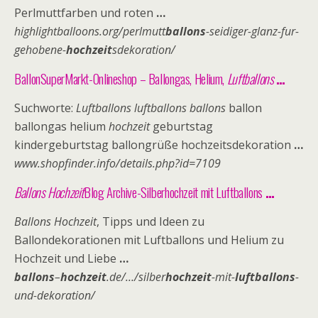
Perlmuttfarben und roten
…
highlightballoons.org/perlmutt
ballons
-seidiger-glanz-fur-
gehobene-
hochzeit
sdekoration/
BallonSuperMarkt-Onlineshop
– Ballongas, Helium,
Luftballons
…
Suchworte:
Luftballons luftballons ballons
ballon
ballongas helium
hochzeit
geburtstag
kindergeburtstag ballongrüße hochzeitsdekoration
…
www.shopfinder.info/details.php?id=7109
Ballons Hochzeit
Blog
Archive-Silberhochzeit mit Luftballons
…
Ballons Hochzeit
, Tipps und Ideen zu
Ballondekorationen mit Luftballons und Helium zu
Hochzeit und Liebe
…
ballons
–
hochzeit
.de/…/silber
hochzeit
-mit-
luftballons
-
und-dekoration/