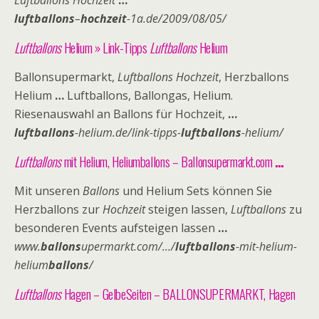
Luftballons Hochzeit
…
luftballons
–
hochzeit
-1a.de/2009/08/05/
Luftballons
Helium » Link-Tipps
Luftballons
Helium
Ballonsupermarkt,
Luftballons Hochzeit
, Herzballons
Helium
…
Luftballons, Ballongas, Helium.
Riesenauswahl an Ballons für Hochzeit,
…
luftballons
-helium.de/link-tipps-
luftballons
-helium/
Luftballons
mit Helium, Heliumballons – Ballonsupermarkt.com
…
Mit unseren
Ballons
und Helium Sets können Sie
Herzballons zur
Hochzeit
steigen lassen,
Luftballons
zu
besonderen Events aufsteigen lassen
…
www.
ballons
upermarkt.com/…/
luftballons
-mit-helium-
helium
ballons
/
Luftballons
Hagen – GelbeSeiten – BALLONSUPERMARKT, Hagen