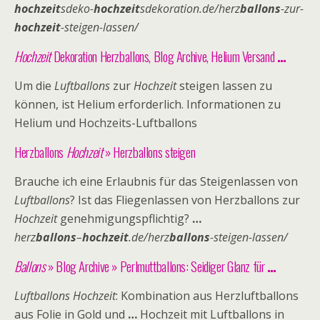
hochzeit
sdeko-
hochzeit
sdekoration.de/herz
ballons
-zur-
hochzeit
-steigen-
lassen/
Hochzeit
Dekoration Herzballons, Blog Archive, Helium Versand
…
Um die
Luftballons
zur
Hochzeit
steigen lassen zu
können, ist Helium erforderlich. Informationen zu
Helium und Hochzeits-Luftballons
Herzballons
Hochzeit
» Herzballons steigen
Brauche ich eine Erlaubnis für das Steigenlassen von
Luftballons
? Ist das Fliegenlassen von Herzballons zur
Hochzeit
genehmigungspflichtig?
…
herz
ballons
–
hochzeit
.de/herz
ballons
-steigen-lassen/
Ballons
» Blog Archive » Perlmuttballons: Seidiger Glanz für
…
Luftballons Hochzeit
: Kombination aus Herzluftballons
aus Folie in Gold und
…
Hochzeit mit Luftballons in