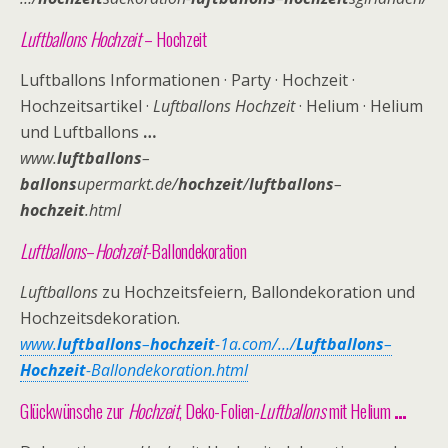
Luftballons Hochzeit
– Hochzeit
Luftballons Informationen · Party · Hochzeit ·
Hochzeitsartikel ·
Luftballons Hochzeit
· Helium · Helium
und Luftballons
…
www.
luftballons
–
ballons
upermarkt.de/
hochzeit
/
luftballons
–
hochzeit
.html
Luftballons
–
Hochzeit
-Ballondekoration
Luftballons
zu Hochzeitsfeiern, Ballondekoration und
Hochzeitsdekoration.
www.
luftballons
–
hochzeit
-1a.com/…/
Luftballons
–
Hochzeit
-Ballondekoration.
html
Glückwünsche zur
Hochzeit
, Deko-Folien-
Luftballons
mit Helium
…