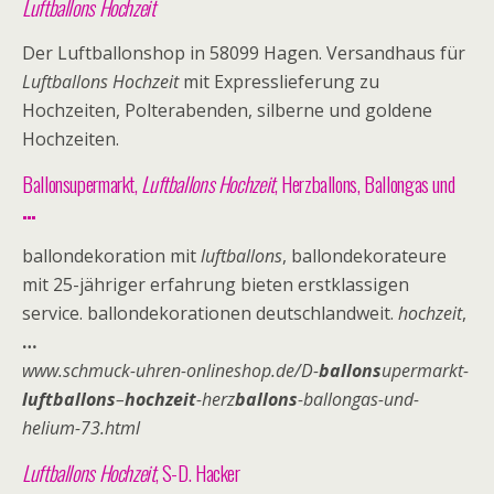
Luftballons Hochzeit
Der Luftballonshop in 58099 Hagen. Versandhaus für
Luftballons Hochzeit
mit Expresslieferung zu
Hochzeiten, Polterabenden, silberne und goldene
Hochzeiten.
Ballonsupermarkt,
Luftballons Hochzeit
, Herzballons, Ballongas und
…
ballondekoration mit
luftballons
, ballondekorateure
mit 25-jähriger erfahrung bieten erstklassigen
service. ballondekorationen deutschlandweit.
hochzeit
,
…
www.schmuck-uhren-onlineshop.de/D-
ballons
upermarkt-
luftballons
–
hochzeit
-herz
ballons
-ballongas-und-
helium-73.html
Luftballons Hochzeit
, S-D. Hacker