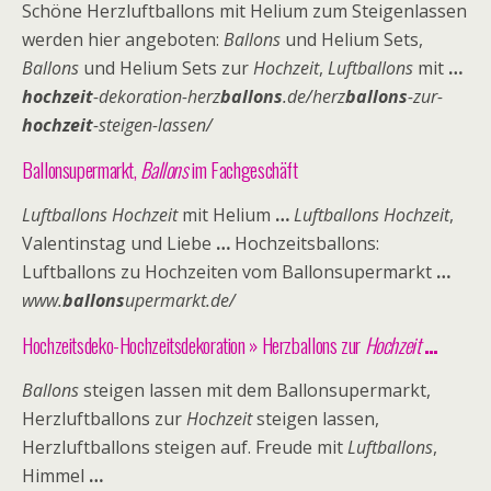
Schöne Herzluftballons mit Helium zum Steigenlassen
werden hier angeboten:
Ballons
und Helium Sets,
Ballons
und Helium Sets zur
Hochzeit
,
Luftballons
mit
…
hochzeit
-dekoration-herz
ballons
.de/herz
ballons
-zur-
hochzeit
-steigen-lassen/
Ballonsupermarkt,
Ballons
im Fachgeschäft
Luftballons Hochzeit
mit Helium
…
Luftballons Hochzeit
,
Valentinstag und Liebe
…
Hochzeitsballons:
Luftballons zu Hochzeiten vom Ballonsupermarkt
…
www.
ballons
upermarkt.de/
Hochzeitsdeko-Hochzeitsdekoration
» Herzballons zur
Hochzeit
…
Ballons
steigen lassen mit dem Ballonsupermarkt,
Herzluftballons zur
Hochzeit
steigen lassen,
Herzluftballons steigen auf. Freude mit
Luftballons
,
Himmel
…