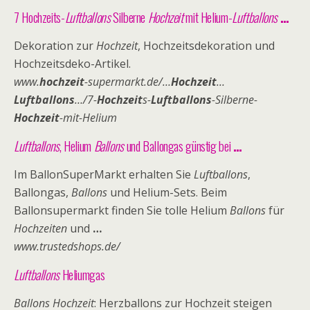
7 Hochzeits-
Luftballons
Silberne
Hochzeit
mit Helium-
Luftballons
…
Dekoration zur
Hochzeit
, Hochzeitsdekoration und
Hochzeitsdeko-Artikel.
www.
hochzeit
-supermarkt.de/…
Hochzeit
…
Luftballons
…/7-
Hochzeit
s-
Luftballons
-Silberne-
Hochzeit
-mit-Helium
Luftballons
, Helium
Ballons
und Ballongas günstig bei
…
Im BallonSuperMarkt erhalten Sie
Luftballons
,
Ballongas,
Ballons
und Helium-Sets
. Beim
Ballonsupermarkt finden Sie tolle Helium
Ballons
für
Hochzeiten
und
…
www.trustedshops.de/
Luftballons
Heliumgas
Ballons Hochzeit
: Herzballons zur Hochzeit steigen