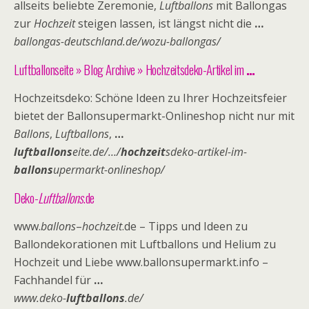
allseits beliebte Zeremonie,
Luftballons
mit Ballongas
zur
Hochzeit
steigen lassen, ist längst nicht die
…
ballongas-deutschland.de/wozu-ballongas/
Luftballonseite » Blog Archive » Hochzeitsdeko-Artikel im
…
Hochzeitsdeko: Schöne Ideen zu Ihrer Hochzeitsfeier
bietet der Ballonsupermarkt-
Onlineshop nicht nur mit
Ballons
,
Luftballons
,
…
luftballons
eite.de/…/
hochzeit
sdeko-artikel-im-
ballons
upermarkt-onlineshop/
Deko-
Luftballons
.de
www.
ballons
–
hochzeit
.de – Tipps und Ideen zu
Ballondekorationen mit Luftballons und Helium zu
Hochzeit und Liebe www.ballonsupermarkt.info –
Fachhandel für
…
www.deko-
luftballons
.de/