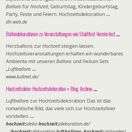
Ballons
für
Hochzeit
, Geburtstag, Kindergeburtstag,
Party, Feste und Feiern. Hochzeitsdekoration
…
dir.web.de
Ballondekorationen zu Veranstaltungen wie Stadtfest Vereinsfest
…
Herzballons zur
Hochzeit
steigen lassen.
Hochzeitsveranstaltungen erhalten ein wunderbares
Ambiente mit unseren
Ballons
und Helium Sets
„
Luftballons
…
www.kultnet.de/
Hochzeitsdeko-Hochzeitsdekoration » Blog Archive
…
Luftballons
zur Hochzeitsdekoration: Das ist das
romantische Bild, das viele sich zur Hochzeitsfeier
vorstellen.
…
hochzeit
sdeko-
hochzeit
sdekoration.de/
…/
hochzeit
sdekoration-
luftballons
–
hochzeit
sgirlanden/