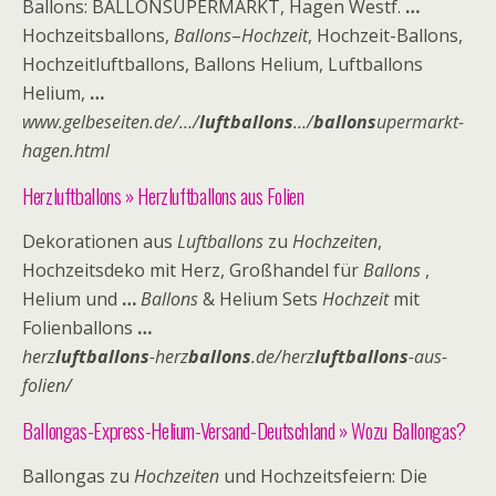
Ballons: BALLONSUPERMARKT, Hagen Westf.
…
Hochzeitsballons,
Ballons
–
Hochzeit
, Hochzeit-Ballons,
Hochzeitluftballons, Ballons Helium, Luftballons
Helium,
…
www.gelbeseiten.de/…/
luftballons
…/
ballons
upermarkt-
hagen.html
Herzluftballons » Herzluftballons aus Folien
Dekorationen aus
Luftballons
zu
Hochzeiten
,
Hochzeitsdeko mit Herz, Großhandel für
Ballons
,
Helium und
…
Ballons
& Helium Sets
Hochzeit
mit
Folienballons
…
herz
luftballons
-herz
ballons
.de/herz
luftballons
-aus-
folien/
Ballongas-Express-Helium-Versand-Deutschland » Wozu Ballongas?
Ballongas zu
Hochzeiten
und Hochzeitsfeiern: Die