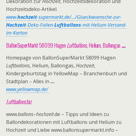
Dekoration zur
Hochzeit
, Hochzeitsdekoration und
Hochzeitsdeko-Artikel.
www.
hochzeit
-supermarkt.de/…/Glueckwuensche-zur-
Hochzeit
-Deko-Folien-
Luftballons
-mit-Helium-Versand-
im-Karton
BallonSuperMarkt
58099 Hagen
Luftballons
, Helium, Ballongas
…
Homepage von BallonSuperMarkt 58099 Hagen
Luftballons
, Helium, Ballongas,
Hochzeit
,
Kindergeburtstag in YellowMap – Branchenbuch und
Stadtplan – Alles in
…
www.yellowmap.de/
Luftballons
.biz
www.
ballons
–
hochzeit
.de – Tipps und Ideen zu
Ballondekorationen mit Luftballons und Helium zu
Hochzeit und Liebe www.ballonsupermarkt.info –