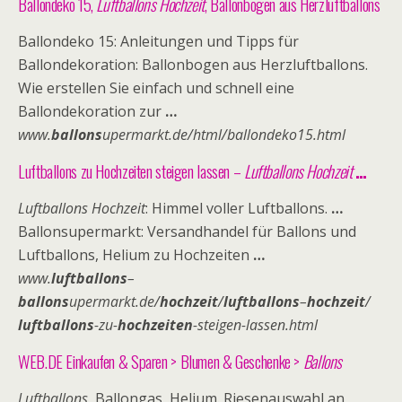
Ballondeko 15,
Luftballons Hochzeit
, Ballonbogen aus Herzluftballons
Ballondeko 15: Anleitungen und Tipps für
Ballondekoration: Ballonbogen aus Herzluftballons.
Wie erstellen Sie einfach und schnell eine
Ballondekoration zur
…
www.
ballons
upermarkt.de/html/ballondeko15.html
Luftballons zu Hochzeiten steigen lassen –
Luftballons Hochzeit
…
Luftballons Hochzeit
: Himmel voller Luftballons.
…
Ballonsupermarkt: Versandhandel für Ballons und
Luftballons, Helium zu Hochzeiten
…
www.
luftballons
–
ballons
upermarkt.de/
hochzeit
/
luftballons
–
hochzeit
/
luftballons
-zu-
hochzeiten
-steigen-lassen.html
WEB.DE Einkaufen & Sparen > Blumen & Geschenke >
Ballons
Luftballons
, Ballongas, Helium. Riesenauswahl an